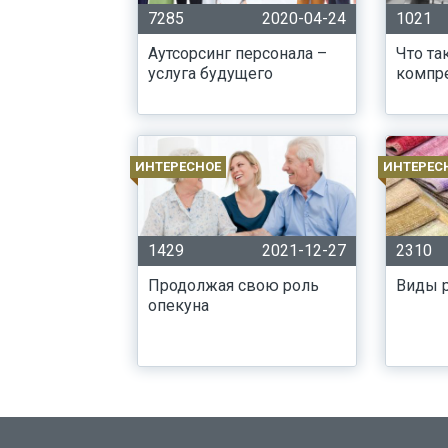
7285
2020-04-24
1021
Аутсорсинг персонала –
Что та
услуга будущего
компр
ИНТЕРЕСНОЕ
ИНТЕРЕС
1429
2021-12-27
2310
Продолжая свою роль
Виды р
опекуна