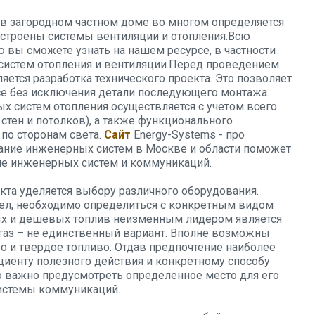
в загородном частном доме во многом определяется
устроены системы вентиляции и отопления.Всю
вы сможете узнать на нашем ресурсе, в частности
истем отопления и вентиляции.Перед проведением
ется разработка технического проекта. Это позволяет
се без исключения детали последующего монтажа.
 систем отопления осуществляется с учетом всего
, стен и потолков), а также функционального
по сторонам света.
Сайт
Energy-Systems - про
ание инженерных систем в Москве и области поможет
ие инженерных систем и коммуникаций.
кта уделяется выбору различного оборудования.
тел, необходимо определиться с конкретным видом
ных и дешевых топлив неизменным лидером является
 газ – не единственный вариант. Вполне возможны
о и твердое топливо. Отдав предпочтение наиболее
иенту полезного действия и конкретному способу
о важно предусмотреть определенное место для его
истемы коммуникаций.