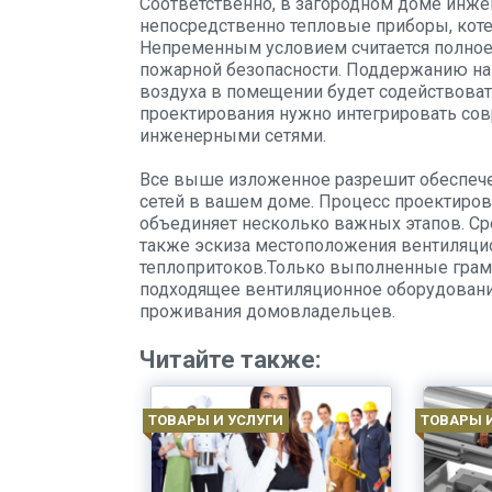
Соответственно, в загородном доме инж
непосредственно тепловые приборы, коте
Непременным условием считается полное
пожарной безопасности. Поддержанию на
воздуха в помещении будет содействоват
проектирования нужно интегрировать со
инженерными сетями.
Все выше изложенное разрешит обеспече
сетей в вашем доме. Процесс проектиро
объединяет несколько важных этапов. Сре
также эскиза местоположения вентиляцио
теплопритоков.Только выполненные грам
подходящее вентиляционное оборудовани
проживания домовладельцев.
Читайте также:
ТОВАРЫ И УСЛУГИ
ТОВАРЫ 