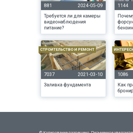
881
2024-05-09
1144
Требуется ли для камеры
Почем
видеонаблюдения
форсу
питание?
бензи
СТРОИТЕЛЬСТВО И РЕМОНТ
ИНТЕРЕС
7037
2021-03-10
1086
Заливка фундамента
Как п
бронир
© Копирование разрешено. Письменное уведомление