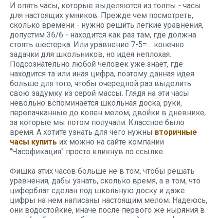
И опять часы, которые выделяются из толпы - часы
для настоящих умников. Прежде чем посмотреть,
сколько времени - нужно решить легкие уравнения,
допустим 36/6 - находится как раз там, где должна
стоять шестерка. Или уравнение 7-5=… конечно
задачки для школьников, но идея неплохая.
Подсознательно любой человек уже знает, где
находится та или иная цифра, поэтому данная идея
больше для того, чтобы очередной раз выделить
свою задумку из серой массы. Глядя на эти часы
невольно вспоминается школьная доска, руки,
перепачканные до колен мелом, двойки в дневнике,
за которые мы потом получали. Классное было
время. А хотите узнать для чего нужны
вторичные
часы купить
их можно на сайте компании
"Часофикация" просто кликнув по ссылке.
Фишка этих часов больше не в том, чтобы решать
уравнения, дабы узнать, сколько время, а в том, что
циферблат сделан под школьную доску и даже
цифры на нем написаны настоящим мелом. Надеюсь,
они водостойкие, иначе после первого же ныряния в